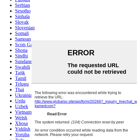
Serbian
Sesotho
Sinhala
Slovak
Slovenian
Somali
Samoan
Scots Gaelic
Shona
Sindhi
Sundanese
Swahili
Tajik
Tamil
Telugu
Thai
Ukrainian
Urdu
Uzbek
Vietnamese
Welsh
Xhosa
Yiddish
Yoruba