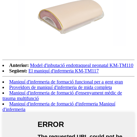
Anterior:
Model d'inbutació endotraqueal neonatal KM-TM110
Següent:
El maniquí d'infermeria KM-TM117
Maniquí d'infermeria de formació funcional per a gent gran
Proveïdors de maniquí d'infermeria de mida completa
Maniquí d'infermeria de formació d'ensenyament mèdic de
trauma multifunció
Maniquí d'infermeria de formació d'infermeria Maniquí
d'infermeria