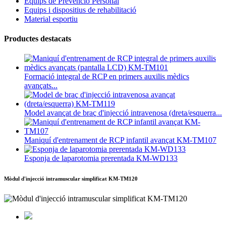
Equips de Prevenció Personal
Equips i dispositius de rehabilitació
Material esportiu
Productes destacats
Formació integral de RCP en primers auxilis mèdics
avançats...
Model avançat de braç d'injecció intravenosa (dreta/esquerra...
Maniquí d'entrenament de RCP infantil avançat KM-TM107
Esponja de laparotomia prerentada KM-WD133
Mòdul d'injecció intramuscular simplificat KM-TM120