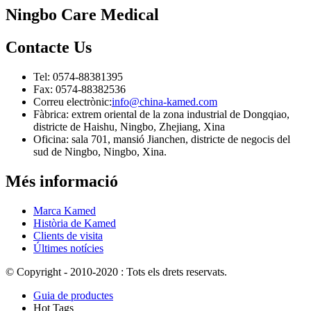
Ningbo Care Medical
Contacte
Us
Tel: 0574-88381395
Fax: 0574-88382536
Correu electrònic:
info@china-kamed.com
Fàbrica: extrem oriental de la zona industrial de Dongqiao,
districte de Haishu, Ningbo, Zhejiang, Xina
Oficina: sala 701, mansió Jianchen, districte de negocis del
sud de Ningbo, Ningbo, Xina.
Més informació
Marca Kamed
Història de Kamed
Clients de visita
Últimes notícies
© Copyright - 2010-2020 : Tots els drets reservats.
Guia de productes
Hot Tags