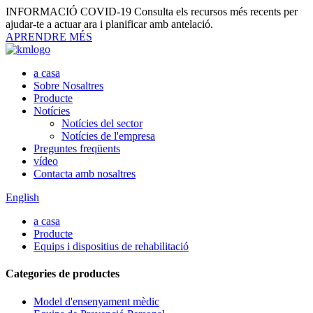
INFORMACIÓ COVID-19
Consulta els recursos més recents per
ajudar-te a actuar ara i planificar amb antelació.
APRENDRE MÉS
a casa
Sobre Nosaltres
Producte
Notícies
Notícies del sector
Notícies de l'empresa
Preguntes freqüents
vídeo
Contacta amb nosaltres
English
a casa
Producte
Equips i dispositius de rehabilitació
Categories de productes
Model d'ensenyament mèdic