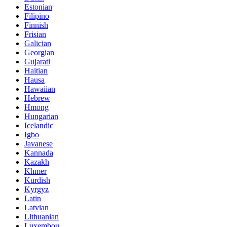
Estonian
Filipino
Finnish
Frisian
Galician
Georgian
Gujarati
Haitian
Hausa
Hawaiian
Hebrew
Hmong
Hungarian
Icelandic
Igbo
Javanese
Kannada
Kazakh
Khmer
Kurdish
Kyrgyz
Latin
Latvian
Lithuanian
Luxembou..