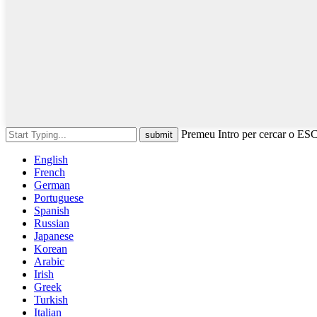
Premeu Intro per cercar o ESC
English
French
German
Portuguese
Spanish
Russian
Japanese
Korean
Arabic
Irish
Greek
Turkish
Italian