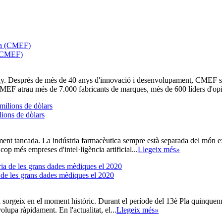
 (CMEF)
y. Després de més de 40 anys d'innovació i desenvolupament, CMEF s'ha 
 CMEF atrau més de 7.000 fabricants de marques, més de 600 líders d'opi
lions de dòlars
ament tancada. La indústria farmacèutica sempre està separada del món 
cop més empreses d'intel·ligència artificial...
Llegeix més
»
ia de les grans dades mèdiques el 2020
 sorgeix en el moment històric. Durant el període del 13è Pla quinquenna
lupa ràpidament. En l'actualitat, el...
Llegeix més
»