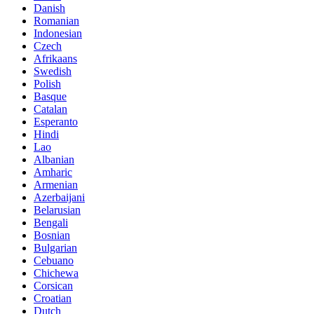
Danish
Romanian
Indonesian
Czech
Afrikaans
Swedish
Polish
Basque
Catalan
Esperanto
Hindi
Lao
Albanian
Amharic
Armenian
Azerbaijani
Belarusian
Bengali
Bosnian
Bulgarian
Cebuano
Chichewa
Corsican
Croatian
Dutch